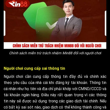
Chính sách miễn trừ trách nhiệm Min88 đối với người chơi
Người chơi cung cấp sai thông tin
Người chơi cần cung cấp thông tin đầy đủ và chính xác
theo yêu cầu của nhà cái khi đăng ký tài khoản. Thông tin
cá nhân như họ tên và địa chỉ phải khớp với CMND/CCCD và
tài khoản ngân hàng. Điều này rất quan trọng vì các thông
tin này sẽ được sử dụng trong các giao dịch tài chính. Nếu
có bất kỳ sai sót nào, giao dịch có thể không thành công và