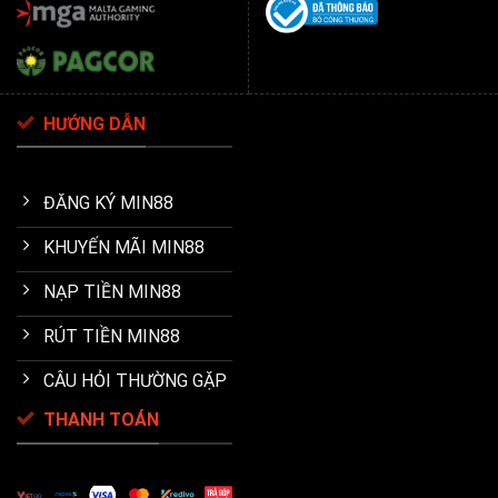
HƯỚNG DẪN
ĐĂNG KÝ MIN88
KHUYẾN MÃI MIN88
NẠP TIỀN MIN88
RÚT TIỀN MIN88
CÂU HỎI THƯỜNG GẶP
THANH TOÁN