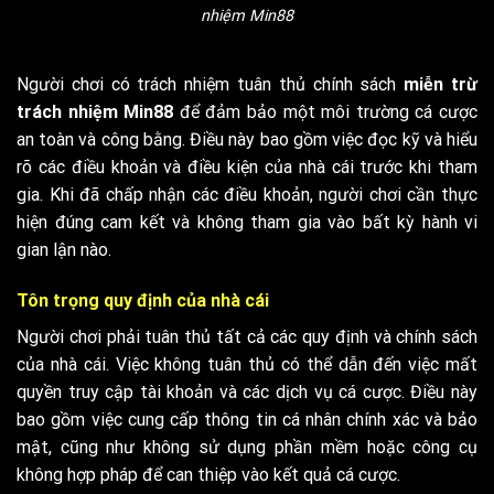
nhiệm Min88
Người chơi có trách nhiệm tuân thủ chính sách
miễn trừ
trách nhiệm
Min88
để đảm bảo một môi trường cá cược
an toàn và công bằng. Điều này bao gồm việc đọc kỹ và hiểu
rõ các điều khoản và điều kiện của nhà cái trước khi tham
gia. Khi đã chấp nhận các điều khoản, người chơi cần thực
hiện đúng cam kết và không tham gia vào bất kỳ hành vi
gian lận nào.
Tôn trọng quy định của nhà cái
Người chơi phải tuân thủ tất cả các quy định và chính sách
của nhà cái. Việc không tuân thủ có thể dẫn đến việc mất
quyền truy cập tài khoản và các dịch vụ cá cược. Điều này
bao gồm việc cung cấp thông tin cá nhân chính xác và bảo
mật, cũng như không sử dụng phần mềm hoặc công cụ
không hợp pháp để can thiệp vào kết quả cá cược.