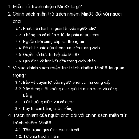
Miễn trừ trách nhiệm Min88 là gì?
Chính sách miễn trừ trách nhiệm Min88 đối với người
chơi
Phát hiện hành vi gian lận của người chơi
Thông tin cá nhân bị lộ do phía người chơi
Người chơi cung cấp sai thông tin
Độ chính xác của thông tin trên trang web
Quyền sở hữu trí tuệ của Min88
Quy định về liên kết đến trang web khác
Vì sao chính sách miễn trừ trách nhiệm Min88 lại quan
trọng?
Bảo vệ quyền lợi của người chơi và nhà cung cấp
Xây dựng một không gian giải trí minh bạch và công
bằng
Tận hưởng niềm vui cá cược
Duy trì cân bằng cuộc sống
Trách nhiệm của người chơi đối với chính sách miễn trừ
trách nhiệm Min88
Tôn trọng quy định của nhà cái
Tự chịu trách nhiệm