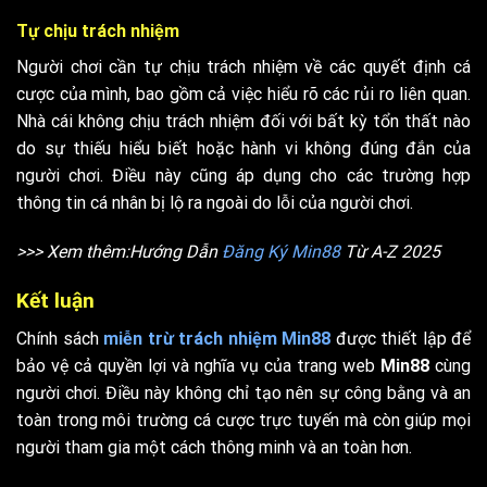
Tự chịu trách nhiệm
Người chơi cần tự chịu trách nhiệm về các quyết định cá
cược của mình, bao gồm cả việc hiểu rõ các rủi ro liên quan.
Nhà cái không chịu trách nhiệm đối với bất kỳ tổn thất nào
do sự thiếu hiểu biết hoặc hành vi không đúng đắn của
người chơi. Điều này cũng áp dụng cho các trường hợp
thông tin cá nhân bị lộ ra ngoài do lỗi của người chơi.
>>> Xem thêm:Hướng Dẫn
Đăng Ký Min88
Từ A-Z 2025
Kết luận
Chính sách
miễn trừ trách nhiệm
Min88
được thiết lập để
bảo vệ cả quyền lợi và nghĩa vụ của trang web
Min88
cùng
người chơi. Điều này không chỉ tạo nên sự công bằng và an
toàn trong môi trường cá cược trực tuyến mà còn giúp mọi
người tham gia một cách thông minh và an toàn hơn.