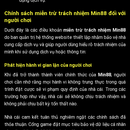
dụng dịch vụ.
Chính sách miễn trừ trách nhiệm Min88 đối với
người chơi
Dưới đây là các điều khoản
miễn trừ trách nhiệm Min88
do ban quản trị hệ thống website thiết lập nhằm bảo vệ nhà
cung cấp dịch vụ và giúp người dùng hiểu rõ trách nhiệm của
mình khi sử dụng dịch vụ hoặc thông tin:
Phát hiện hành vi gian lận của người chơi
Khi đã trở thành thành viên chính thức của
Min88
, người
chơi cần nhớ rằng mọi hành vi không trung thực trong quá
trình đặt cược sẽ vi phạm quy định của nhà cái. Trong các
trường hợp như vậy, nhà cái sẽ không chịu trách nhiệm và
không phải chịu bất kỳ tổn thất nào.
Nhà cái cam kết tuân thủ nghiêm ngặt các chính sách đã
thỏa thuận. Cổng game đặt mục tiêu bảo vệ dữ liệu cá nhân