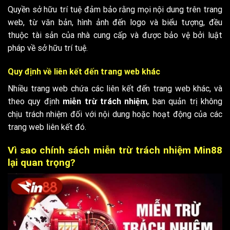
Quyền sở hữu trí tuệ đảm bảo rằng mọi nội dung trên trang
web, từ văn bản, hình ảnh đến logo và biểu tượng, đều
thuộc tài sản của nhà cung cấp và được bảo vệ bởi luật
pháp về sở hữu trí tuệ.
Quy định về liên kết đến trang web khác
Nhiều trang web chứa các liên kết đến trang web khác, và
theo quy định
miễn trừ trách nhiệm
, ban quản trị không
chịu trách nhiệm đối với nội dung hoặc hoạt động của các
trang web liên kết đó.
Vì sao chính sách miễn trừ trách nhiệm Min88
lại quan trọng?