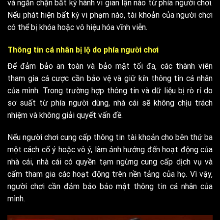
và ngăn chặn bất kỳ hành vi gian lận nào từ phía người chơi.
Nếu phát hiện bất kỳ vi phạm nào, tài khoản của người chơi
có thể bị khóa hoặc vô hiệu hóa vĩnh viễn.
Thông tin cá nhân bị lộ do phía người chơi
Để đảm bảo an toàn và bảo mật tối đa, các thành viên
tham gia cá cược cần bảo vệ và giữ kín thông tin cá nhân
của mình. Trong trường hợp thông tin và dữ liệu bị rò rỉ do
sơ suất từ phía người dùng, nhà cái sẽ không chịu trách
nhiệm và không giải quyết vấn đề.
Nếu người chơi cung cấp thông tin tài khoản cho bên thứ ba
một cách cố ý hoặc vô ý, làm ảnh hưởng đến hoạt động của
nhà cái, nhà cái có quyền tạm ngừng cung cấp dịch vụ và
cấm tham gia các hoạt động trên nền tảng của họ. Vì vậy,
người chơi cần đảm bảo bảo mật thông tin cá nhân của
mình.