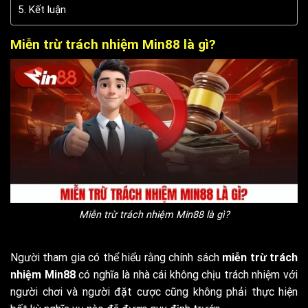
Kết luận
Miễn trừ trách nhiệm Min88 là gì?
Miễn trừ trách nhiệm Min88 là gì?
Người tham gia có thể hiểu rằng chính sách
miễn trừ trách
nhiệm Min88
có nghĩa là nhà cái không chịu trách nhiệm với
người chơi và người đặt cược cũng không phải thực hiện