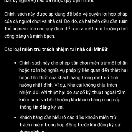
bất kỳ nghĩa vụ nào đã được quy định trước.
Chính sách này được áp dụng để bảo vệ quyền lợi hợp pháp
của cả người chơi và nhà cái. Do đó, cả hai bên đều cần tuân
thủ nghiêm túc các quy định để tạo ra một môi trường chơi
công bằng và minh bạch.
Các loại
miễn trừ trách nhiệm
tại
nhà cái Min88
:
Chính sách này cho phép sân chơi miễn trừ một phần
hoặc toàn bộ nghĩa vụ pháp lý liên quan đến thiệt hại
hoặc tổn thất của khách hàng trong một số tình
huống nhất định. Ví dụ: Nhà cái không chịu trách
nhiệm đối với thiệt hại do sự cố kỹ thuật ngoài tầm
kiểm soát và bồi thường khi khách hàng cung cấp
thông tin đăng ký sai.
Khách hàng cần hiểu rõ các điều khoản miễn trừ
trách nhiệm trong hợp đồng trước khi đăng ký sử